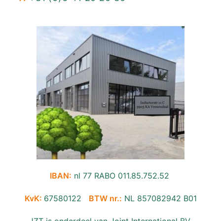
IBAN:
nl 77 RABO 011.85.752.52
KvK:
67580122
BTW nr.:
NL 857082942 B01