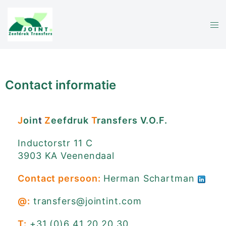
Contact informatie
J
oin
t
Z
eefdruk
T
ransfers
V.O.F.
Inductorstr 11 C
3903 KA Veenendaal
Contact persoon:
Herman Schartman
@:
transfers@jointint.com
T:
+31 (0)6 41 20 20 30